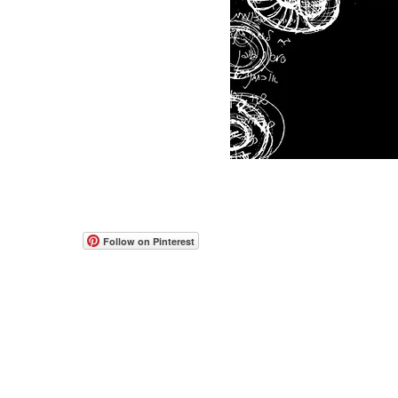
© 2017-2026 all rights reserved to Moshe Katz
www.mos
Web Con
people w
הצהרת נגישות
תקנון אתר
accessib
Follow on Pinterest
occasion
If you h
feedbac