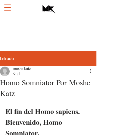
Entrada
moshe-katz
9 jul
Homo Somniator Por Moshe
Katz
El fin del Homo sapiens. 
Bienvenido, Homo 
Somniator.