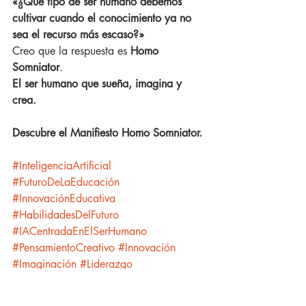
«¿Qué tipo de ser humano debemos 
cultivar cuando el conocimiento ya no 
sea el recurso más escaso?»
Creo que la respuesta es 
Homo 
Somniator
.
El ser humano que sueña, imagina y 
crea.
Descubre el Manifiesto Homo Somniator.
#InteligenciaArtificial
#FuturoDeLaEducación
#InnovaciónEducativa
#HabilidadesDelFuturo
#IACentradaEnElSerHumano
#PensamientoCreativo
#Innovación
#Imaginación
#Liderazgo
#EducaciónSuperior
#EdTech
#Soñador
#Visionario
#FuturoDelTrabajo