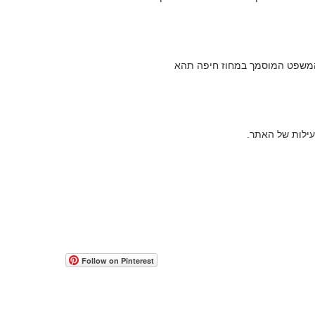
ת המשפט המוסמך במחוז חיפה תהא
לות של האתר.
© 2017-2026 all rights reserved to Moshe Katz
www.mos
Web Con
people w
הצהרת נגישות
תקנון אתר
accessib
Follow on Pinterest
occasion
If you h
feedbac