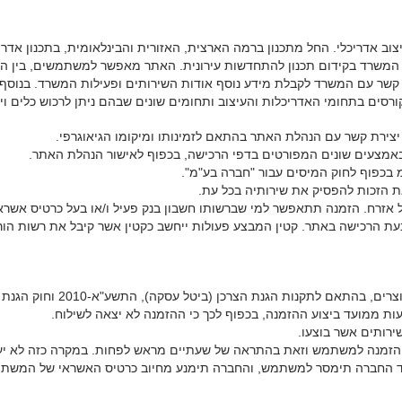
וב אדריכלי. החל מתכנון ברמה הארצית, האזורית והבינלאומית, בתכנון אדר
ק המשרד בקידום תכנון להתחדשות עירונית. האתר מאפשר למשתמשים, בין 
קשר עם המשרד לקבלת מידע נוסף אודות השירותים ופעילות המשרד. בנוסף 
קורסים בתחומי האדריכלות והעיצוב ותחומים שונים שבהם ניתן לרכוש כלים וידע
יצירת קשר עם הנהלת האתר בהתאם לזמינותו ומיקומו הגיאוגרפי.
באמצעים שונים המפורטים בדפי הרכישה, בכפוף לאישור הנהלת האתר.
 בכפוף לחוק המיסים עבור "חברה בע"מ".
הזכות להפסיק את שירותיה בכל עת.
אזרח. הזמנה תתאפשר למי שברשותו חשבון בנק פעיל ו/או בעל כרטיס אשראי
ת הרכישה באתר. קטין המבצע פעולות ייחשב כקטין אשר קיבל את רשות הורי
 לתקנות הגנת הצרכן (ביטל עסקה), התשע"א-2010 וחוק הגנת הצרכן, התשמ"א-1981.
ירותים אשר בוצעו.
הזמנה למשתמש וזאת בהתראה של שעתיים מראש לפחות. במקרה כזה לא יע
ד החברה תימסר למשתמש, והחברה תימנע מחיוב כרטיס האשראי של המשתמש 