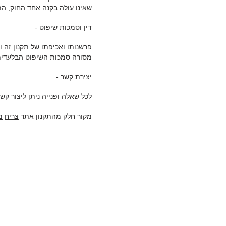
שאינו עולה בקנה אחד החוק, הת
דין וסמכות שיפוט -
פרשנותו ואכיפתו של תקנון זה 
מסורה סמכות השיפוט הבלעדית
יצירת קשר -
לכל שאלה ופנייה ניתן ליצור ק
מקור חלק מהתקנון אתר
צריח
מ
rcumstance and ability. We aim to adhere as closely as possible to the
e guidelines explain how to make Web content more accessible for
ww.moshekatz.net
strive to adhere to the guidelines and standards for
 aware that due to the dynamic nature of the website, minor issues may
the same level of overall web accessibility.
ct our accessibility coordinator moshe by moshekatzarch@gmail.com. Your