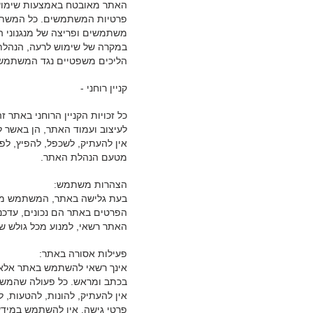
האתר מאובטח באמצעות שימוש 
פרטיות המשתמשים. כל המשתמש 
משתמשים ופריצה של מנגנוני 
במקרה של שימוש לרעה, הנהלת
הליכים משפטיים נגד המשתמש 
קניין רוחני -
כל זכויות הקניין הרוחני באתר ז
לעיצוב ועמוד האתר, הן באשר ל
אין להעתיק, לשכפל, להפיץ, ל
מטעם הנהלת האתר.
הצהרות משתמש:
בעת גלישה באתר, המשתמש מת
הפרטים באתר הם נכונים, עדכנ
האתר רשאי, למנוע מכל גולש ש
פעילות אסורה באתר:
אינך רשאי להשתמש באתר אלא ל
בכתב ומראש. כל פעולה שהמשתמ
אין להעתיק, להונות, להטעות, 
פרטי גישה. אין להשתמש במידע 