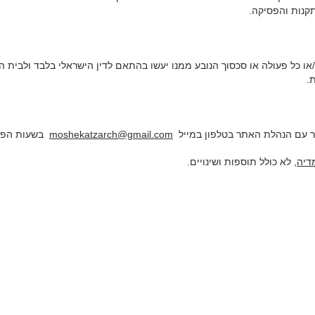
קנות והפסיקה.
ו/או כל פעולה או סכסוך הנובע ממנו יעשו בהתאם לדין הישראלי בלבד ולבי
.
שר עם הנהלת האתר בטלפון במייל
moshekatzarch@gmail.com
בשעות הפעי
דיה
, לא כולל תוספות ושינויים.
hekatz.net
is committed to providing a website that is accessible to the widest possible audience, regardless of ci
tent Accessibility Guidelines (WCAG 2.0, Level AA), published by the World Wide Web Consortium (W3C). Thes
ith disabilities. Conformance with these guidelines will help make the web more user friendly to everyone. Whilst
w
ility, it is not always possible to do so in all areas of the website and we are currently working to achieve this. Be
ally occur as it is updated regularly. We are continually seeking out solutions that will bring all areas of the site up to 
ave any comments and or suggestions relating to improving the accessibility of our site, please don't hesitate to conta
k will help us make improvements.