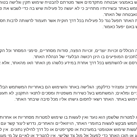
באמצעי אבטחה מתקדמים אשר מטרתם להבטיח שימוש תקין וגלישה בטוחה 
באתר ובשירותיו מתחייב כי לא יעשה כל פעילות שיש בה כדי לשבש את פע
האבטחה של האתר.
 האתר תפעל נגד כל פעילות בכל דרך חוקית אשר תעמוד לרשותה לרבות ח
באם יפעל כאמור.
ה הכוללים זכויות יוצרים, זכויות הפצה, סודות מסחריים, סימני המסחר וכל הקני
תכנים המופיעים בו הינן רכושה הבלעדי של הנהלת האתר.
פרסם או להשתמש בכל דרך אחרת במידע כלשהו מן האתר ו/או מהאתר, אלא 
חייב ומצהיר כדלקמן: הגלישה באתר והשימוש הם באחריות המשתמש הבל
יים ומלאים; המשתמש בעל כשירות משפטית ומסכים לתנאי התקנון; לא תעשה
ימוש באתר. האתר רשאי לחסום גישתו אליו מכל סיבה שיבחר האתר.
מטרות שלשמן הוא נועד ואין לעשות בו שימוש למטרות מסחריות או אחרות 
ש מבקש לעשות בחומרי האתר, הויזואליים והאחרים, נדרש ליצור קשר עם 
לעשות שימוש אוטומטי במערכות או סקריפטים או כל דרך לחילוץ נתונים. אי
או תוכן האתר כדי לפעול אל מול צד שלישי. אין להטריד או לאיים על מי מ